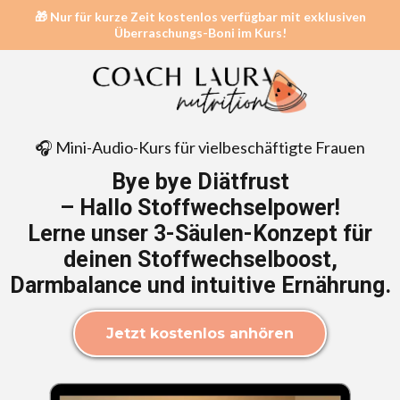
🎁 Nur für kurze Zeit kostenlos verfügbar mit exklusiven
Überraschungs-Boni im Kurs!
🎧 Mini-Audio-Kurs für vielbeschäftigte Frauen
Bye bye Diätfrust
– Hallo Stoffwechselpower!
Lerne unser 3-Säulen-Konzept für
deinen Stoffwechselboost,
Darmbalance und intuitive Ernährung.
Jetzt kostenlos anhören