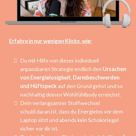
Erfahre in nur wenigen Klicks, wie:
Du mit Hilfe von dieser individuell
anpassbaren Strategie endlich den
Ursachen
von Energielosigkeit
,
Darmbeschwerden
und Hüftspeck
auf den Grund gehst und so
nachhaltig deinen Wohlfühlbody erreichst.
Dein verlangsamter Stoffwechsel
schuld daran ist, dass du Energielos vor dem
Laptop sitzt und abends kein Schokoriegel
sicher vor dir ist.